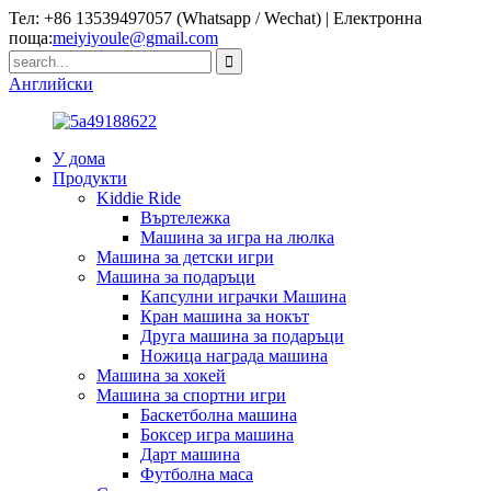
Тел: +86 13539497057 (Whatsapp / Wechat) | Електронна
поща:
meiyiyoule@gmail.com
Английски
У дома
Продукти
Kiddie Ride
Въртележка
Машина за игра на люлка
Машина за детски игри
Машина за подаръци
Капсулни играчки Машина
Кран машина за нокът
Друга машина за подаръци
Ножица награда машина
Машина за хокей
Машина за спортни игри
Баскетболна машина
Боксер игра машина
Дарт машина
Футболна маса