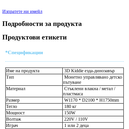
Изпратете ни имейл
Подробности за продукта
Продуктови етикети
*Спецификации
Име на продукта
3D Kiddie езда-динозавър
Тип
Монетно управлявано детско
пътуване
Материал
Стъклени влакна / метал /
пластмаса
Размер
W1170 * D2100 * H1750mm
Тегло
180 кг
Мощност
150W
Волтаж
220V / 110V
Играч
1 или 2 деца