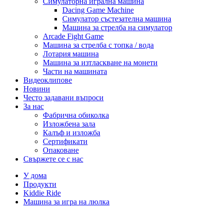
Симулаторна игрална машина
Dacing Game Machine
Симулатор състезателна машина
Машина за стрелба на симулатор
Arcade Fight Game
Машина за стрелба с топка / вода
Лотария машина
Машина за изтласкване на монети
Части на машината
Видеоклипове
Новини
Често задавани въпроси
За нас
Фабрична обиколка
Изложбена зала
Калъф и изложба
Сертификати
Опаковане
Свържете се с нас
У дома
Продукти
Kiddie Ride
Машина за игра на люлка