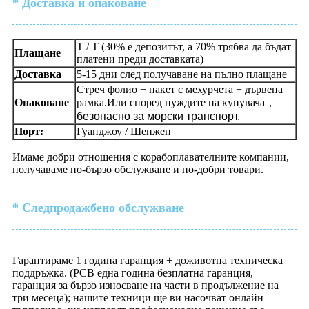
* Доставка и опаковане
T / T (30% е депозитът, а 70% трябва да бъдат
Плащане
платени преди доставката)
Доставка
5-15 дни след получаване на пълно плащане
Стреч фолио + пакет с мехурчета + дървена
Опаковане
рамка.Или според нуждите на купувача
，
безопасно за морски транспорт.
Порт:
Гуанджоу / Шенжен
Имаме добри отношения с корабоплавателните компании,
получаваме по-бързо обслужване и по-добри товари.
* Следпродажбено обслужване
Гарантираме 1 година гаранция + доживотна техническа
поддръжка. (PCB една година безплатна гаранция,
гаранция за бързо износване на части в продължение на
три месеца); нашите техници ще ви насочват онлайн