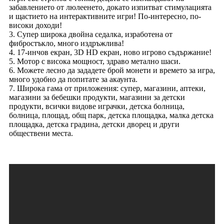
забавлението от люлеенето, докато изпитват стимулацията
и щастието на интерактивните игри! По-интересно, по-
високи доходи!
3. Супер широка двойна седалка, изработена от
фибростъкло, много издръжлива!
4. 17-инчов екран, 3D HD екран, ново игрово съдържание!
5. Мотор с висока мощност, здраво метално шаси.
6. Можете лесно да зададете брой монети и времето за игра,
много удобно да попитате за акаунта.
7. Широка гама от приложения: супер, магазини, аптеки,
магазини за бебешки продукти, магазини за детски
продукти, всички видове играчки, детска болница,
болница, площад, общ парк, детска площадка, малка детска
площадка, детска градина, детски дворец и други
обществени места.