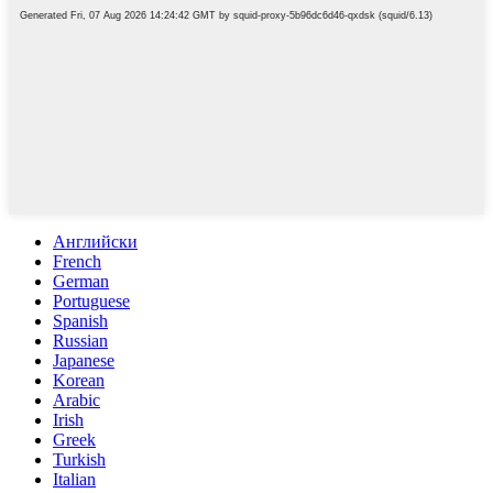
Английски
French
German
Portuguese
Spanish
Russian
Japanese
Korean
Arabic
Irish
Greek
Turkish
Italian