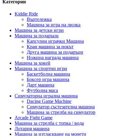
Категории
Kiddie Ride
Въртележка
Машина за игра на люлка
Машина за детски игри
Машина за подаръци
Капсулни играчки Машина
Кран машина за нокът
Друга машина за подаръци
Ножица награда машина
Машина за хокей
Машина за спортни игри
Баскетболна машина
Боксер игра машина
Дарт машина
Футболна маса
Симулаторна игрална машина
Dacing Game Machine
Симулатор състезателна машина
Машина за стрелба на симулатор
Arcade Fight Game
Машина за стрелба с топка / вода
Лотария машина
Машина за изтласкване на монети