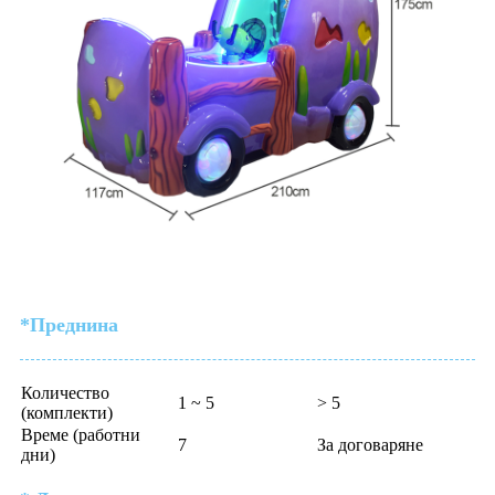
*Преднина
Количество
1 ~ 5
> 5
(комплекти)
Време (работни
7
За договаряне
дни)