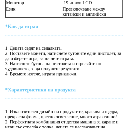
Монитор
19 инчов LCD
Език
Превключване между
китайски и английски
*Как да играя
1. Децата седят на седалката.
2. Поставете монети, натиснете бутоните един пистолет, за
да изберете игра, започнете играта.
3. Натиснете бутона на пистолета и стреляйте по
чудовището, за да получите резултати.
4. Времето изтече, играта приключи.
*Характеристики на продукта
1. Изключителен дизайн на продуктите, красива и щедра,
прекрасна форма, цветно осветление, много атрактивно!
2. Перфектната комбинация от детска машина за каране и
игри със стрелба с топка, децата се наслаждават на