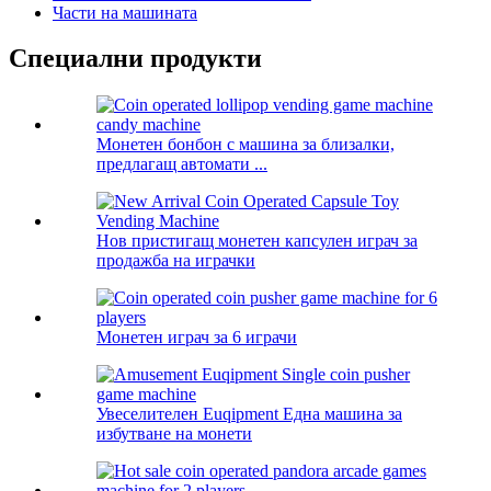
Части на машината
Специални продукти
Монетен бонбон с машина за близалки,
предлагащ автомати ...
Нов пристигащ монетен капсулен играч за
продажба на играчки
Монетен играч за 6 играчи
Увеселителен Euqipment Една машина за
избутване на монети