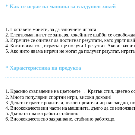
* Как се играе на машина за въздушен хокей
1. Поставете монети, за да започнете играта
2. Електромагнитът се затваря, хокейните шайби се освобожда
3. Играчите се опитват да постигнат резултати, като удрят ша
4. Когато има гол, играчът ще получи 1 резултат. Ако играчът
5. Ако нито двама играчи не могат да получат резултат, игра
* Характеристика на продукта
1. Красиво съвпадение на цветовете ， Кратък стил, цветно о
2. Много популярни спортни игри, високи доходи!
3. Децата играят с родители, някои приятели играят заедно, п
4. Висококачествени части на машината, дълго да се използват
5. Дънната платка работи стабилно
6. Висококачествено захранване, стабилно работещо.