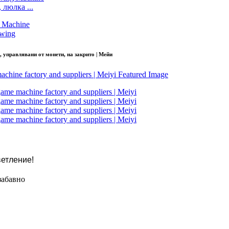
 люлка ...
wing
 управлявани от монети, на закрито | Мейи
ветление!
забавно