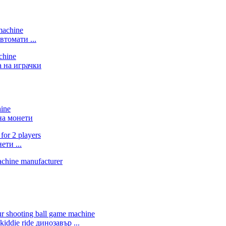
томати ...
 на играчки
на монети
ти ...
ie ride динозавър ...