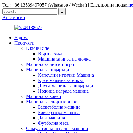
Тел: +86 13539497057 (Whatsapp / Wechat) | Електронна поща:
me
Английски
У дома
Продукти
Kiddie Ride
Въртележка
Машина за игра на люлка
Машина за детски игри
Машина за подаръци
Капсулни играчки Машина
Кран машина за нокът
Друга машина за подаръци
Ножица награда машина
Машина за хокей
Машина за спортни игри
Баскетболна машина
Боксер игра машина
Дарт машина
Футболна маса
Симулаторна игрална машина