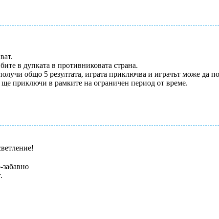
ват.
йбите в дупката в противниковата страна.
 получи общо 5 резултата, играта приключва и играчът може да п
та ще приключи в рамките на ограничен период от време.
светление!
о-забавно
.