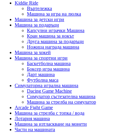
Kiddie Ride
Въртележка
Машина за игра на люлка
Машина за детски игри
Машина за подаръци
Капсулни играчки Машина
Кран машина за нокът
Друга машина за подаръци
Ножица награда машина
Машина за хокей
Машина за спортни игри
Баскетболна машина
Боксер игра машина
Дарт машина
Футболна маса
Симулаторна игрална машина
Dacing Game Machine
Симулатор състезателна машина
Машина за стрелба на симулатор
Arcade Fight Game
Машина за стрелба с топка / вода
Лотария машина
Машина за изтласкване на монети
Части на машината