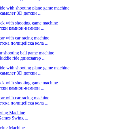
молет 3D детски ...
ки камион-камион ...
ка полицейска кола ...
ie ride динозавър ...
молет 3D детски ...
ки камион-камион ...
ка полицейска кола ...
ames Swing ...