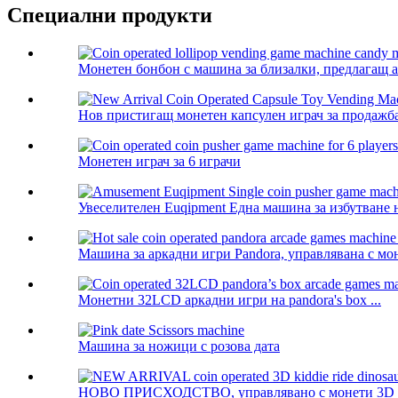
Специални продукти
Монетен бонбон с машина за близалки, предлагащ ав
Нов пристигащ монетен капсулен играч за продажба
Монетен играч за 6 играчи
Увеселителен Euqipment Една машина за избутване 
Машина за аркадни игри Pandora, управлявана с моне
Монетни 32LCD аркадни игри на pandora's box ...
Машина за ножици с розова дата
НОВО ПРИСХОДСТВО, управлявано с монети 3D kidd