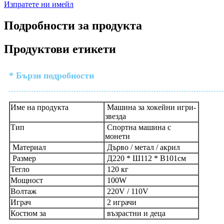
Изпратете ни имейл
Подробности за продукта
Продуктови етикети
* Бързи подробности
Име на продукта
Машина за хокейни игри-
звезда
Тип
Спортна машина с
монети
Материал
Дърво / метал / акрил
Размер
Д220 * Ш112 * В101см
Тегло
120 кг
Мощност
100W
Волтаж
220V / 110V
Играч
2 играчи
Костюм за
възрастни и деца