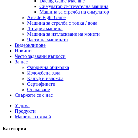
Dacing Game Machine
Симулатор състезателна машина
Машина за стрелба на симулатор
Arcade Fight Game
Машина за стрелба с топка / вода
Лотария машина
Машина за изтласкване на монети
Части на машината
Видеоклипове
Новини
Често задавани въпроси
За нас
Фабрична обиколка
Изложбена зала
Калъф и изложба
Сертификати
Опаковане
Свържете се с нас
У дома
Продукти
Машина за хокей
Категории